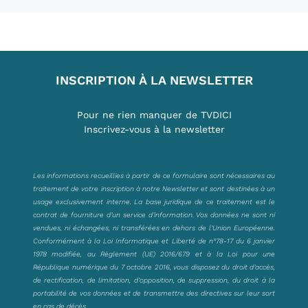
INSCRIPTION À LA NEWSLETTER
Pour ne rien manquer de TVDICI
Inscrivez-vous à la newsletter
Les informations recueillies à partir de ce formulaire sont nécessaires au
traitement de votre inscription à notre Newsletter et sont destinées à un
usage exclusivement interne. La base juridique de ce traitement est le
contrat de fourniture d’un service d’information. Vos données ne sont ni
vendues, ni échangées, ni transférées en dehors de l’Union Européenne.
Conformément à la Loi Informatique et Liberté de n°78-17 du 6 janvier
1978 modifiée, au Règlement (UE) 2016/679 et à la Loi pour une
République numérique du 7 octobre 2016, vous disposez du droit d’accès,
de rectification, de limitation, d’opposition, de suppression, du droit à la
portabilité de vos données et de transmettre des directives sur leur sort
en cas de décès.