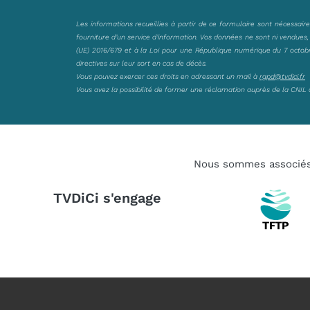
Les informations recueillies à partir de ce formulaire sont nécessair
fourniture d’un service d’information. Vos données ne sont ni vendues
(UE) 2016/679 et à la Loi pour une République numérique du 7 octobre 
directives sur leur sort en cas de décès.
Vous pouvez exercer ces droits en adressant un mail à
rgpd@tvdici.fr
Vous avez la possibilité de former une réclamation auprès de la CNIL 
Nous sommes associé
TVDiCi s'engage