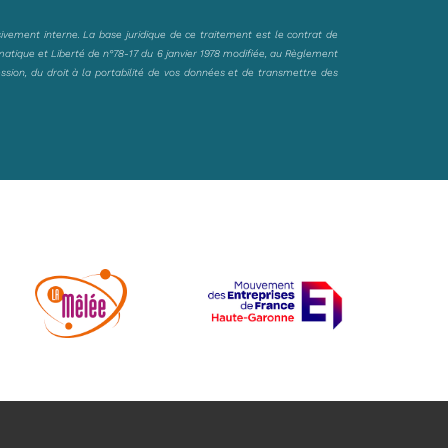
sivement interne. La base juridique de ce traitement est le contrat de
matique et Liberté de n°78-17 du 6 janvier 1978 modifiée, au Règlement
ession, du droit à la portabilité de vos données et de transmettre des