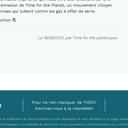
 émission de Time for the Planet, un mouvement citoyen
rises qui luttent contre les gaz à effet de serre.
action 🌎
Le 18/08/2021, par Time for the planet pour
Pour ne rien manquer de TVDICI
R
Inscrivez-vous à la newsletter
es au traitement de votre inscription à notre Newsletter et sont destinées à un usage exclu
, ni échangées, ni transférées en dehors de l’Union Européenne. Conformément à la Loi Infor