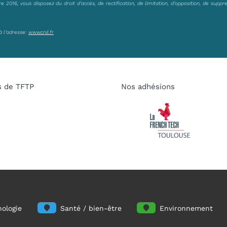
2016, vous disposez du droit d’accès, de rectification, de limitation, d’opposition, de suppr
à l’adresse:
www.cnil.fr
s de TFTP
Nos adhésions
ologie
Santé / bien-être
Environnement