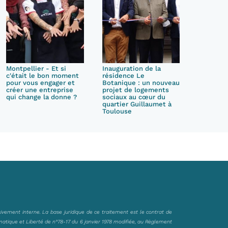
Montpellier - Et si
Inauguration de la
c'était le bon moment
résidence Le
pour vous engager et
Botanique : un nouveau
créer une entreprise
projet de logements
qui change la donne ?
sociaux au cœur du
quartier Guillaumet à
Toulouse
sivement interne. La base juridique de ce traitement est le contrat de
matique et Liberté de n°78-17 du 6 janvier 1978 modifiée, au Règlement