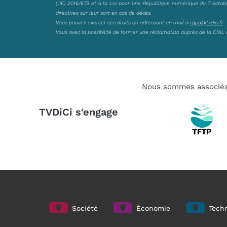
(UE) 2016/679 et à la Loi pour une République numérique du 7 octobre 
directives sur leur sort en cas de décès.
Vous pouvez exercer ces droits en adressant un mail à
rgpd@tvdici.fr
Vous avez la possibilité de former une réclamation auprès de la CNIL 
Nous sommes associé
TVDiCi s'engage
Société
Économie
Techn