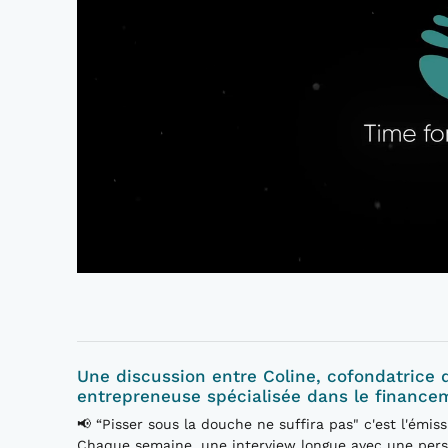
Une discussion entre Coline, cofondatrice 
entrepreneuse spécialisée dans le finance
📢 “Pisser sous la douche ne suffira pas" c'est l'émiss
Chaque semaine, une interview longue avec une person