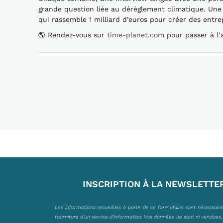
grande question liée au dérèglement climatique. Une
qui rassemble 1 milliard d’euros pour créer des entrep
🌎 Rendez-vous sur
time-planet.com
pour passer à l’
INSCRIPTION À LA NEWSLETTE
Les informations recueillies à partir de ce formulaire sont nécessair
fourniture d’un service d’information. Vos données ne sont ni vendues