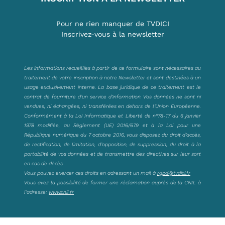
Pour ne rien manquer de TVDICI
Inscrivez-vous à la newsletter
Les informations recueillies à partir de ce formulaire sont nécessaires au
traitement de votre inscription à notre Newsletter et sont destinées à un
usage exclusivement interne. La base juridique de ce traitement est le
contrat de fourniture d’un service d’information. Vos données ne sont ni
vendues, ni échangées, ni transférées en dehors de l’Union Européenne.
Conformément à la Loi Informatique et Liberté de n°78-17 du 6 janvier
1978 modifiée, au Règlement (UE) 2016/679 et à la Loi pour une
République numérique du 7 octobre 2016, vous disposez du droit d’accès,
de rectification, de limitation, d’opposition, de suppression, du droit à la
portabilité de vos données et de transmettre des directives sur leur sort
en cas de décès.
Vous pouvez exercer ces droits en adressant un mail à
rgpd@tvdici.fr
Vous avez la possibilité de former une réclamation auprès de la CNIL à
l’adresse:
www.cnil.fr