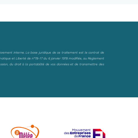
sivement interne. La base juridique de ce traitement est le contrat de
matique et Liberté de n°78-17 du 6 janvier 1978 modifiée, au Règlement
ession, du droit à la portabilité de vos données et de transmettre des