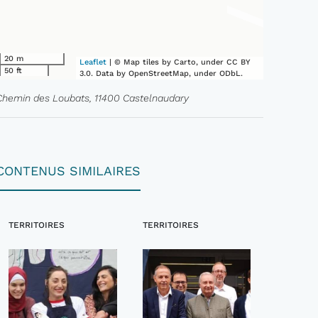
20 m
Leaflet
| © Map tiles by Carto, under CC BY
50 ft
3.0. Data by OpenStreetMap, under ODbL.
Chemin des Loubats, 11400 Castelnaudary
CONTENUS SIMILAIRES
TERRITOIRES
TERRITOIRES