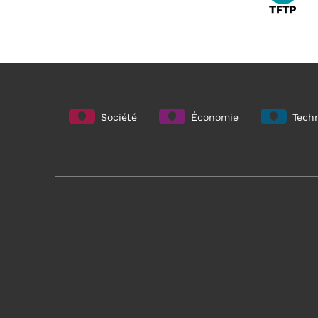
Société
Économie
Techn