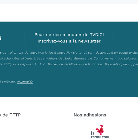
Pour ne rien manquer de TVDICI
R
Inscrivez-vous à la newsletter
es au traitement de votre inscription à notre Newsletter et sont destinées à un usage exclu
, ni échangées, ni transférées en dehors de l’Union Européenne. Conformément à la Loi Infor
2016, vous disposez du droit d’accès, de rectification, de limitation, d’opposition, de suppr
à l’adresse:
www.cnil.fr
s de TFTP
Nos adhésions