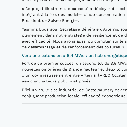
« Ce projet illustre notre capacité à déployer des so
intégrant à la fois des modèles d’autoconsommation i
Président de Solveo Energies.
Yasmina Bousraou, Secrétaire Générale d’Arterris, soul
pleinement dans notre stratégie de résilience et de d
avec efficacité. Nous avons aussi pu compter sur le 
de désamiantage et de renforcement des toitures. »
Vers une extension à 5,4 MWc : un hub énergétiqu
Fort de ce premier succès, un second lot de 3,5 MW
nouvelles ombrières de grande hauteur et deux toitur
d’un co-investissement entre Arterris, l’AREC Occita
associant acteurs publics et privés.
D’ici un an, le site industriel de Castelnaudary devie
conjuguant production locale, efficacité économique 