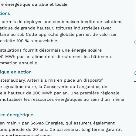
ire énergétique durable et locale.
tions
 a permis de déployer une combinaison inédite de solutions
stique de grande hauteur, toitures industrielles (avec
aire au sol. Cette approche globale permet de valoriser
tricité 100 % renouvelable.
tallations fournit désormais une énergie solaire
00 MWh par an alimentent directement les bâtiments
ommation annuelle.
ique en action
telnaudary, Arterris a mis en place un dispositif
le agroalimentaire, la Conserverie du Languedoc, de
rte à hauteur de 200 MWh par an. Une première régionale
 mutualiser les ressources énergétiques au sein d’un même
nce énergétique
lé en main » par Solveo Energies, qui assurera également
r une période de 20 ans. Ce partenariat long terme garantit
ne performance pérenne.