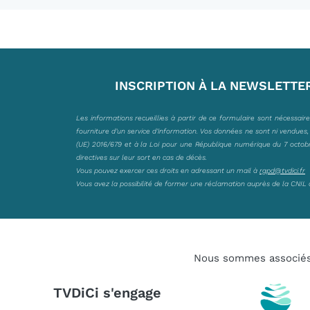
INSCRIPTION À LA NEWSLETTE
Les informations recueillies à partir de ce formulaire sont nécessair
fourniture d’un service d’information. Vos données ne sont ni vendues
(UE) 2016/679 et à la Loi pour une République numérique du 7 octobre 
directives sur leur sort en cas de décès.
Vous pouvez exercer ces droits en adressant un mail à
rgpd@tvdici.fr
Vous avez la possibilité de former une réclamation auprès de la CNIL 
Nous sommes associé
TVDiCi s'engage