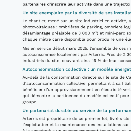
partenaires d’inscrire leur activité dans une trajecto
Un site exemplaire par la diversité de ses installa
Le chantier, mené sur un site industriel en activité,
photovoltaïques : ombrières de parking, ombrière logi
désamiantage préalable de 3 000 m²) et mini-parc sol
chaque mètre carré disponible pour produire une élec
Mis en service début mars 2025, l’ensemble de ces ins
autoconsommée localement par Arterris. Près de 2 3
industriels du site, couvrant ainsi 16 % de leur cons
Autoconsommation collective : un modèle énergét
Au-delà de la consommation directe sur le site de Cas
d’autoconsommation collective, permettant à sa filia
bénéficier d’un approvisionnement en électricité ve
qui démontre la pertinence du modèle collectif pour
groupe.
Un partenariat durable au service de la performa
Arterris est propriétaire de ce premier lot, livré « c
l’exploitation et la maintenance des installations su
à la coopérative un accompagnement technique et u