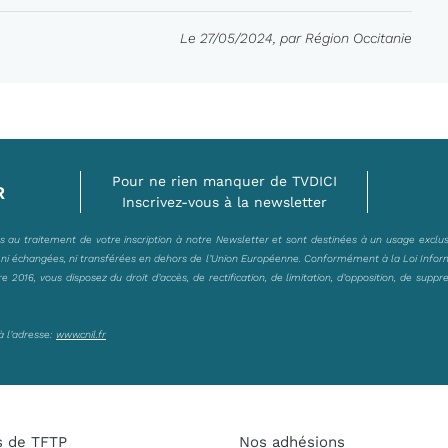
Le 27/05/2024, par Région Occitanie
Pour ne rien manquer de TVDICI
R
Inscrivez-vous à la newsletter
es au traitement de votre inscription à notre Newsletter et sont destinées à un usage exclu
, ni échangées, ni transférées en dehors de l’Union Européenne. Conformément à la Loi Infor
2016, vous disposez du droit d’accès, de rectification, de limitation, d’opposition, de suppr
à l’adresse:
www.cnil.fr
s de TFTP
Nos adhésions