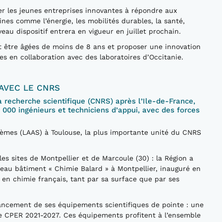
er les jeunes entreprises innovantes à répondre aux
es comme l’énergie, les mobilités durables, la santé,
uveau dispositif entrera en vigueur en juillet prochain.
nt être âgées de moins de 8 ans et proposer une innovation
es en collaboration avec des laboratoires d’Occitanie.
AVEC LE CNRS
a recherche scientifique (CNRS) après l’Ile-de-France,
2 000 ingénieurs et techniciens d’appui, avec des forces
tèmes (LAAS) à Toulouse, la plus importante unité du CNRS
s sites de Montpellier et de Marcoule (30) : la Région a
au bâtiment « Chimie Balard » à Montpellier, inauguré en
e en chimie français, tant par sa surface que par ses
ancement de ses équipements scientifiques de pointe : une
e CPER 2021-2027. Ces équipements profitent à l’ensemble