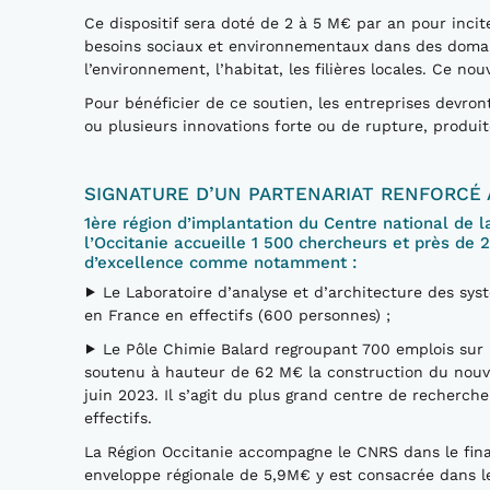
Ce dispositif sera doté de 2 à 5 M€ par an pour incit
besoins sociaux et environnementaux dans des domain
l’environnement, l’habitat, les filières locales. Ce no
Pour bénéficier de ce soutien, les entreprises devro
ou plusieurs innovations forte ou de rupture, produit
SIGNATURE D’UN PARTENARIAT RENFORCÉ 
1ère région d’implantation du Centre national de l
l’Occitanie accueille 1 500 chercheurs et près de 
d’excellence comme notamment :
⯈ Le Laboratoire d’analyse et d’architecture des sys
en France en effectifs (600 personnes) ;
⯈ Le Pôle Chimie Balard regroupant 700 emplois sur le
soutenu à hauteur de 62 M€ la construction du nouve
juin 2023. Il s’agit du plus grand centre de recherch
effectifs.
La Région Occitanie accompagne le CNRS dans le fin
enveloppe régionale de 5,9M€ y est consacrée dans l