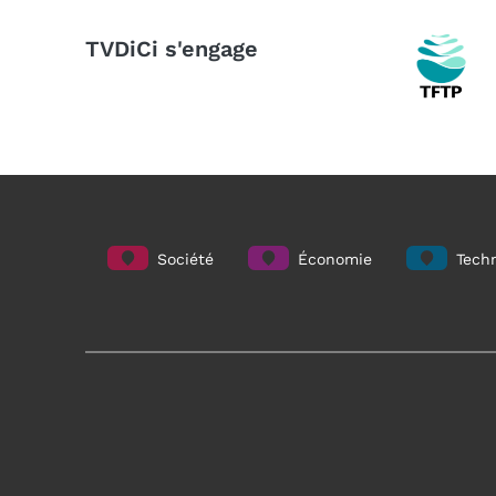
TVDiCi s'engage
Société
Économie
Techn