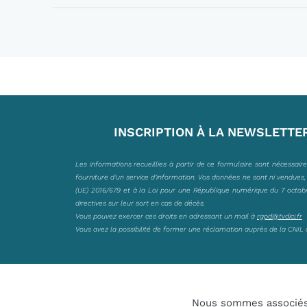
INSCRIPTION À LA NEWSLETTE
Les informations recueillies à partir de ce formulaire sont nécessair
fourniture d’un service d’information. Vos données ne sont ni vendues
(UE) 2016/679 et à la Loi pour une République numérique du 7 octobre 
directives sur leur sort en cas de décès.
Vous pouvez exercer ces droits en adressant un mail à
rgpd@tvdici.fr
Vous avez la possibilité de former une réclamation auprès de la CNIL 
Nous sommes associé