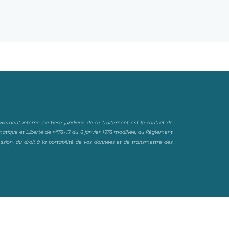
sivement interne. La base juridique de ce traitement est le contrat de
matique et Liberté de n°78-17 du 6 janvier 1978 modifiée, au Règlement
ession, du droit à la portabilité de vos données et de transmettre des