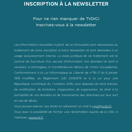
INSCRIPTION À LA NEWSLETTER
Pour ne rien manquer de TVDICI
Inscrivez-vous à la newsletter
Les informations recueillies à partir de ce formulaire sont nécessaires au
traitement de votre inscription à notre Newsletter et sont destinées à un
usage exclusivement interne. La base juridique de ce traitement est le
contrat de fourniture d’un service d’information. Vos données ne sont ni
vendues, ni échangées, ni transférées en dehors de l’Union Européenne.
Conformément à la Loi Informatique et Liberté de n°78-17 du 6 janvier
1978 modifiée, au Règlement (UE) 2016/679 et à la Loi pour une
République numérique du 7 octobre 2016, vous disposez du droit d’accès,
de rectification, de limitation, d’opposition, de suppression, du droit à la
portabilité de vos données et de transmettre des directives sur leur sort
en cas de décès.
Vous pouvez exercer ces droits en adressant un mail à
rgpd@tvdici.fr
Vous avez la possibilité de former une réclamation auprès de la CNIL à
l’adresse:
www.cnil.fr