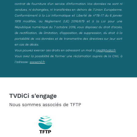
contrat de fourniture d’un service d’information. Vos données ne sont ni
vendues, ni échangées, ni transférées en dehors de l’Union Européenne.
Conformément à la Loi Informatique et Liberté de n°78-17 du 6 janvier
1978 modifiée, au Règlement (UE) 2016/679 et à la Loi pour une
République numérique du 7 octobre 2016, vous disposez du droit d’accès,
de rectification, de limitation, d’opposition, de suppression, du droit à la
portabilité de vos données et de transmettre des directives sur leur sort
en cas de décès.
Vous pouvez exercer ces droits en adressant un mail à
rgpd@tvdici.fr
Vous avez la possibilité de former une réclamation auprès de la CNIL à
l’adresse:
www.cnil.fr
TVDiCi s'engage
Nous sommes associés de TFTP