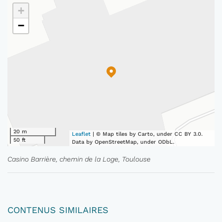
+
−
20 m
Leaflet
| © Map tiles by Carto, under CC BY 3.0.
50 ft
Data by OpenStreetMap, under ODbL.
Casino Barrière, chemin de la Loge, Toulouse
CONTENUS SIMILAIRES